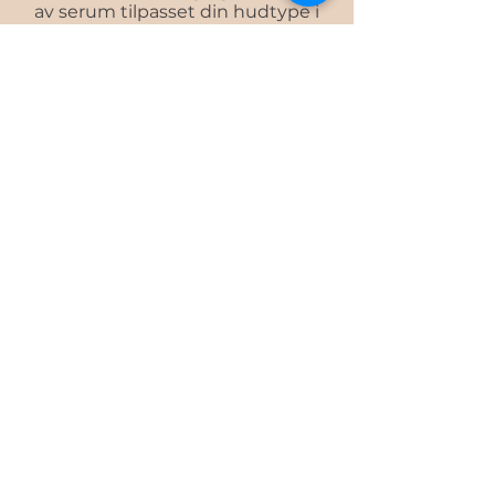
av serum tilpasset din hudtype i
ekspressfart.
Book online
geneo hand treament
Det er viktig å ta vare på huden
også på hendene. De er utsatt for
både sol og kulde, og trenger like
mye pleie som huden i ansiktet.
Vi bruker både oppstrammende
radiofrekvens for å redusere slapp
hud, og en effektiv eksfoliering før
vi sluser inn fuktighet.
Ja takk til myke hender!
Book online