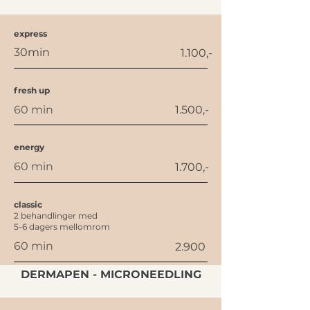
express
30min
1.100,-
fresh up
60 min
1.500,-
energy
60 min
1.700,-
classic
2 behandlinger med
5-6 dagers mellomrom
60 min
2.900
DERMAPEN - MICRONEEDLING