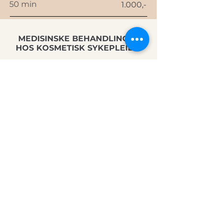
50 min
1.000,-
MEDISINSKE BEHANDLINGER
HOS KOSMETISK SYKEPLEIER
Elektronisk konsultasjon
15min
GRATIS
Konsultasjon i klinikken
15-30 min
350,-
Elektronisk sjekk-inn