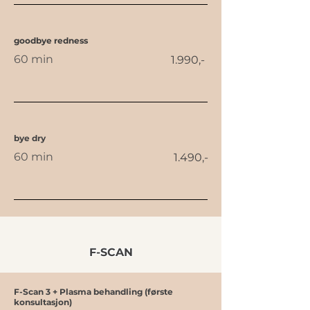
goodbye redness
60 min
1.990,-
bye dry
60 min
1.490,-
F-SCAN
F-Scan 3 + Plasma behandling (første
konsultasjon)