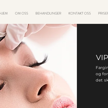
HJEM
OM OSS
BEHANDLINGER
KONTAKT OSS
PRISE
VI
Fargi
og fo
det s