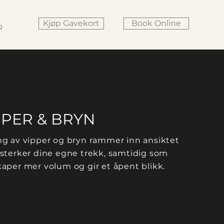
Kjøp Gavekort
Book Online
R
PPER & BRYN
ng av vipper og bryn rammer inn ansiktet
rsterker dine egne trekk, samtidig som
kaper mer volum og gir et åpent blikk.